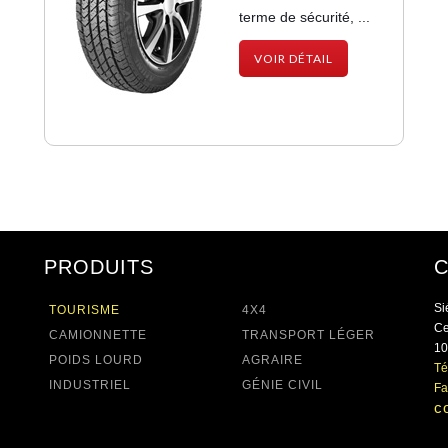
terme de sécurité, ...
VOIR DÉTAIL
PRODUITS
Si
TOURISME
4X4
Ce
CAMIONNETTE
TRANSPORT LÉGER
10
POIDS LOURD
AGRAIRE
Té
INDUSTRIEL
GÉNIE CIVIL
Fa
c