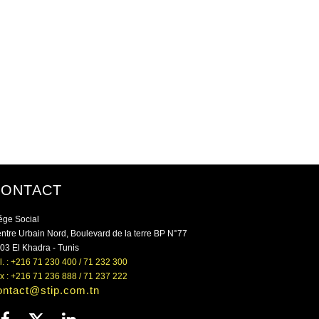
CONTACT
ége Social
ntre Urbain Nord, Boulevard de la terre BP N°77
03 El Khadra - Tunis
l. : +216 71 230 400 / 71 232 300
x : +216 71 236 888 / 71 237 222
ontact@stip.com.tn