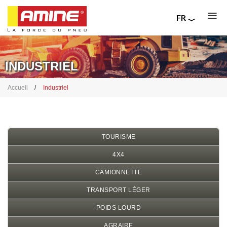
FR
EN
Aller
RU
au
IT
contenu
INDUSTRIEL
principal
Fil
Accueil
Industriel
d'Ariane
TOURISME
4X4
CAMIONNETTE
TRANSPORT LÉGER
POIDS LOURD
AGRAIRE