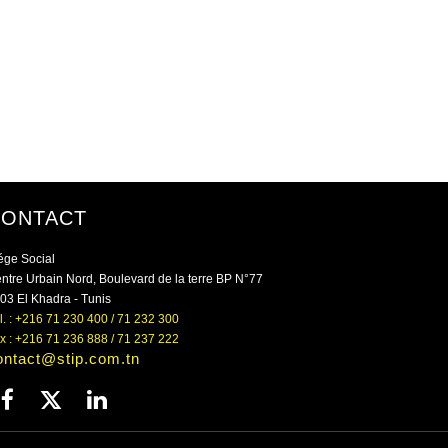
CONTACT
ége Social
ntre Urbain Nord, Boulevard de la terre BP N°77
03 El Khadra - Tunis
l. : +216 71 230 400 / 71 232 300
x : +216 71 236 888 / 71 237 222
ontact@stip.com.tn