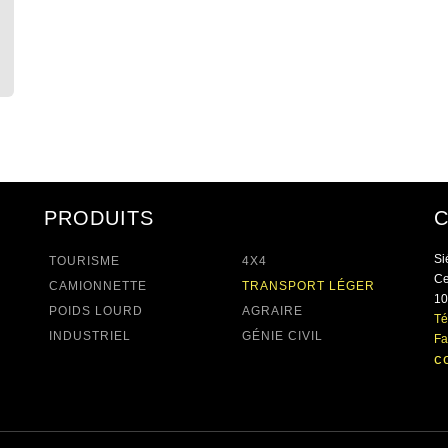
PRODUITS
Si
TOURISME
4X4
Ce
CAMIONNETTE
TRANSPORT LÉGER
10
POIDS LOURD
AGRAIRE
Té
INDUSTRIEL
GÉNIE CIVIL
Fa
c