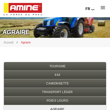
FR
EN
Aller
RU
au
IT
contenu
AGRAIRE
principal
Fil
Accueil
Agraire
d'Ariane
TOURISME
4X4
CAMIONNETTE
TRANSPORT LÉGER
POIDS LOURD
AGRAIRE