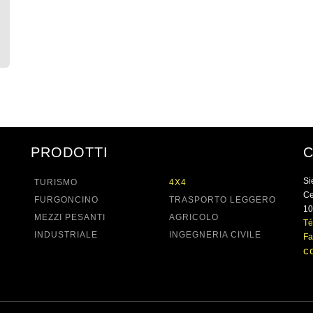
PRODOTTI
Si
TURISMO
4X4
Ce
FURGONCINO
TRASPORTO LEGGERO
10
MEZZI PESANTI
AGRICOLO
Té
INDUSTRIALE
INGEGNERIA CIVILE
Fa
c