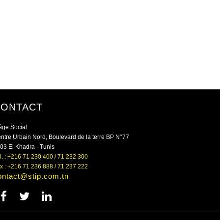
CONTACT
ége Social
ntre Urbain Nord, Boulevard de la terre BP N°77
03 El Khadra - Tunis
l. : +216 71 230 400 / 71 232 300
x : +216 71 236 888 / 71 237 222
ontact@stip.com.tn