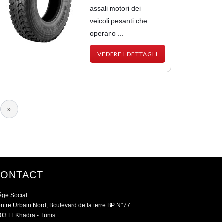
assali motori dei
veicoli pesanti che
operano ...
VEDERE I DETTAGLI
na
Ultima
»
essiva
pagina
CONTACT
ége Social
ntre Urbain Nord, Boulevard de la terre BP N°77
03 El Khadra - Tunis