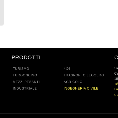
PRODOTTI
Si
TURISMO
4X4
Ce
FURGONCINO
TRASPORTO LEGGERO
10
MEZZI PESANTI
AGRICOLO
Té
INDUSTRIALE
INGEGNERIA CIVILE
Fa
c