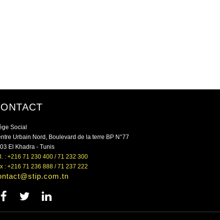
CONTACT
ége Social
ntre Urbain Nord, Boulevard de la terre BP N°77
03 El Khadra - Tunis
l. : +216 71 230 400 / 71 232 300
x : +216 71 236 888 / 71 237 222
ontact@stip.com.tn