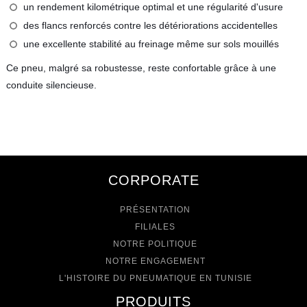
un rendement kilométrique optimal et une régularité d'usure
des flancs renforcés contre les détériorations accidentelles
une excellente stabilité au freinage même sur sols mouillés
Ce pneu, malgré sa robustesse, reste confortable grâce à une
conduite silencieuse.
CORPORATE
PRÉSENTATION
FILIALES
NOTRE POLITIQUE
NOTRE ENGAGEMENT
L'HISTOIRE DU PNEUMATIQUE EN TUNISIE
PRODUITS