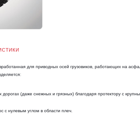
ИСТИКИ
азработанная для приводных осей грузовиков, работающих на асф
ыделяется:
 дорогах (даже снежных и грязных) благодаря протектору с крупн
ос с нулевым углом в области плеч.