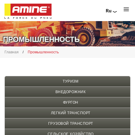
Ru
FR
Перейти
EN
к
IT
основному
ПРОМЫШЛЕННОСТЬ
содержанию
Строка
Главная
Промышленность
навигации
ТУРИЗМ
ВНЕДОРОЖНИК
ФУРГОН
ЛЕГКИЙ ТРАНСПОРТ
ГРУЗОВОЙ ТРАНСПОРТ
СЕЛЬСКОЕ ХОЗЯЙСТВО