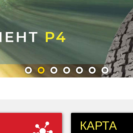
ости…
1
2
3
4
5
6
7
КАРТА