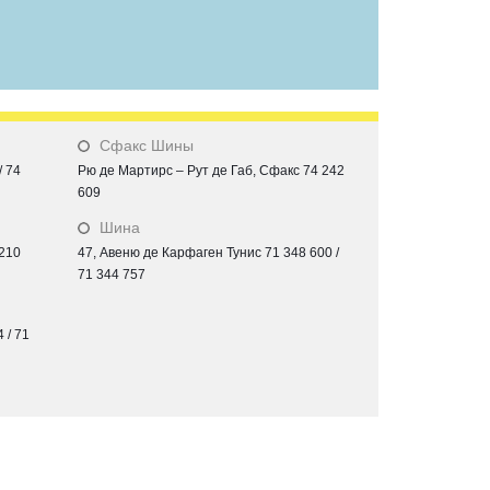
Сфакс Шины
/ 74
Рю де Мартирс – Рут де Габ, Сфакс 74 242
609
Шина
 210
47, Авеню де Карфаген Тунис 71 348 600 /
71 344 757
 / 71