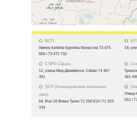
ВСП
НТ
Авеню Хабиба Бургибы Монастир 73 475
18, ул
858 / 73 475 732
CSPD Сфакс
Ст
12, улица Мед Джаммусси, Сфакс 74 467
Тунисс
361
361 490
SCP (Коммерческая компания
Эл
Улица 
шин)
052 / 7
64, Rue 18 Янвье Тунис 71 258 619 / 71 353
334