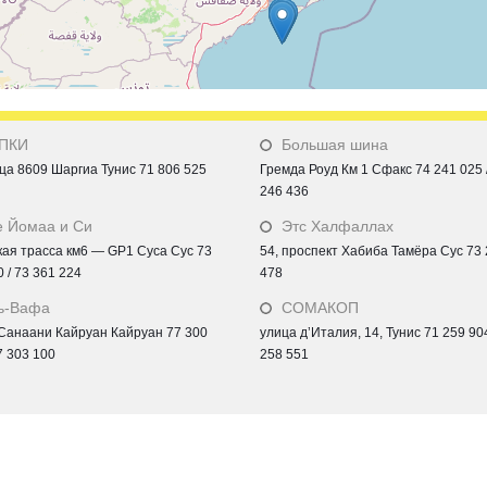
ПКИ
Большая шина
ица 8609 Шаргиа Тунис 71 806 525
Гремда Роуд Км 1 Сфакс 74 241 025 
246 436
е Йомаа и Си
Этс Халфаллах
кая трасса км6 — GP1 Сусa Сус 73
54, проспект Хабиба Тамёра Сус 73
 / 73 361 224
478
ь-Вафа
СОМАКОП
Санаани Кайруан Кайруан 77 300
улица д’Италия, 14, Тунис 71 259 904
7 303 100
258 551