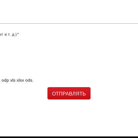
 и т. д.)
 odp xls xlsx ods.